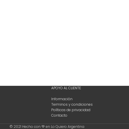
APOYO AL CLIENTE
Información
Terminos y condiciones
Políticas de privacidad
Contacto
© 2021 Hecho con 💚 en Lo Quiero Argentina