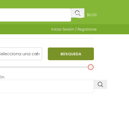
$
0,00
Iniciar Sesión / Registrarse
BÚSQUEDA
ón.