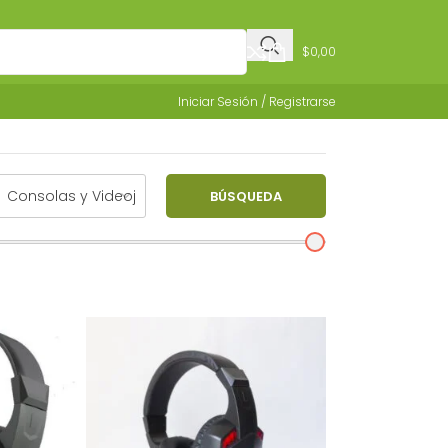
$
0,00
Iniciar Sesión / Registrarse
BÚSQUEDA