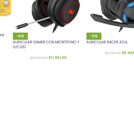
ard
-5%
-5%
AURICULAR GAMER CON MICRÓFONO Y
AURICULAR RACER AZUL
LUZ LED
$
5.491
$
5.780,00
$
11.951,00
$
12.580,00