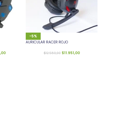
-5%
AURICULAR RACER ROJO
,00
$
11.951,00
$
12.580,00