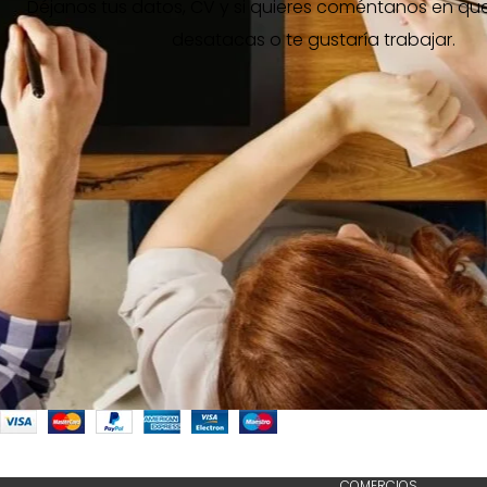
Déjanos tus datos, CV y si quieres coméntanos en qu
desatacas o te gustaría trabajar.
COMERCIOS