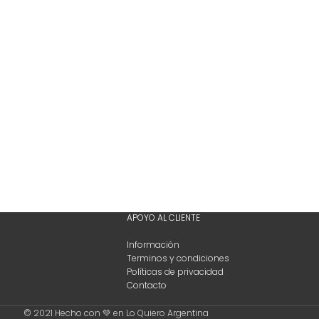
APOYO AL CLIENTE
Información
Terminos y condiciones
Políticas de privacidad
Contacto
© 2021 Hecho con 💚 en Lo Quiero Argentina