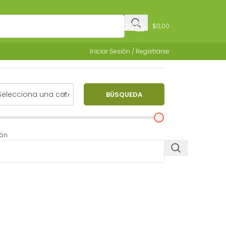
$
0,00
Iniciar Sesión / Registrarse
BÚSQUEDA
ón.