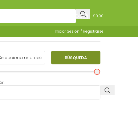
$
0,00
Iniciar Sesión / Registrarse
BÚSQUEDA
ón.