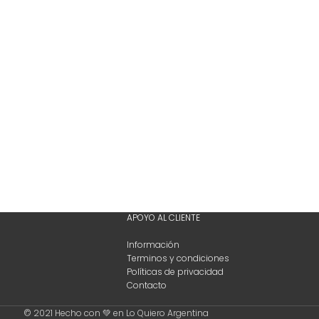
APOYO AL CLIENTE
Información
Terminos y condiciones
Políticas de privacidad
Contacto
© 2021 Hecho con 💚 en Lo Quiero Argentina