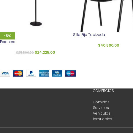
Silla Fija Tapizada
-5%
Perchero
$
40.800,00
$
24.225,00
$
25.500,00
COMERCIOS
Comidas
Servicios
Vehículos
Inmuebles