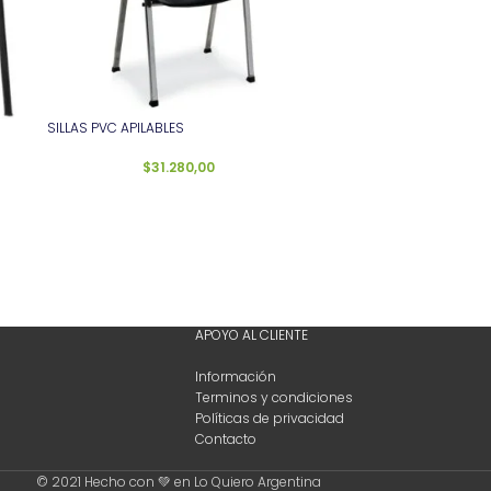
SILLAS PVC APILABLES
$
31.280,00
APOYO AL CLIENTE
Información
Terminos y condiciones
Políticas de privacidad
Contacto
© 2021 Hecho con 💚 en Lo Quiero Argentina