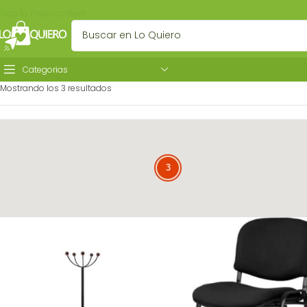
Skip to main content
Categorias
Mostrando los 3 resultados
3
3