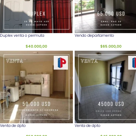
Duplex venta o permuta
Vendo departamento
$
40.000,00
$
65.000,00
Venta de dpto
Venta de dpto