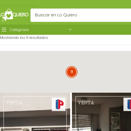
Skip to main content
Categorias
Mostrando los 9 resultados
9
9