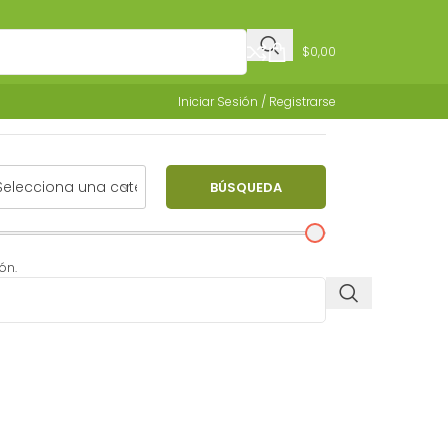
$
0,00
Iniciar Sesión / Registrarse
BÚSQUEDA
ón.