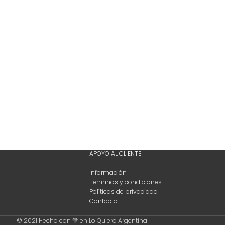
APOYO AL CLIENTE
Información
Terminos y condiciones
Políticas de privacidad
Contacto
© 2021 Hecho con 💚 en Lo Quiero Argentina