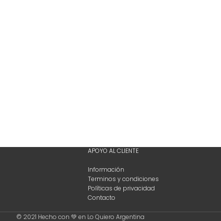
APOYO AL CLIENTE
Información
Terminos y condiciones
Políticas de privacidad
Contacto
© 2021 Hecho con 💚 en Lo Quiero Argentina