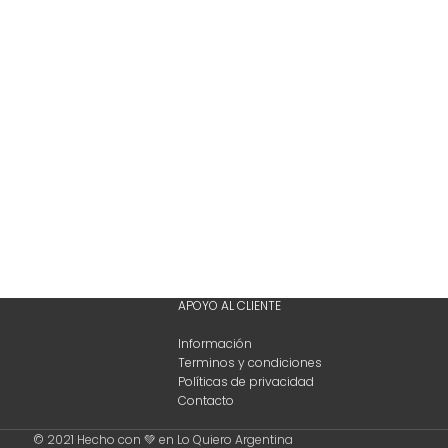
APOYO AL CLIENTE
Información
Terminos y condiciones
Políticas de privacidad
Contacto
© 2021 Hecho con 💚 en Lo Quiero Argentina