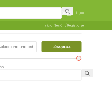
$
0,00
Iniciar Sesión / Registrarse
BÚSQUEDA
ón.