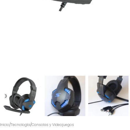
Inicio
/
Tecnología
/
Consolas y Videojuegos