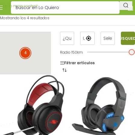
Skip to main content
Mostrando los 4 resultados
BÚSQUE
Radio
150
km
4
4
Filtrar artículos