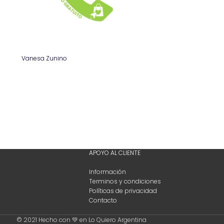
Vanesa Zunino
APOYO AL CLIENTE
Información
Terminos y condiciones
Políticas de privacidad
Contacto
© 2021 Hecho con 💚 en Lo Quiero Argentina