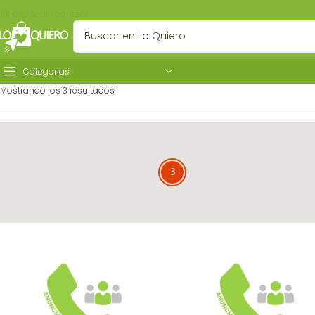
Skip to main content
Categorias
Mostrando los 3 resultados
3
3