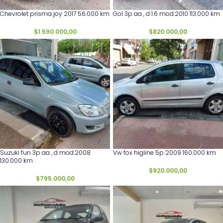
Chevrolet prisma joy 2017 56.000 km
Gol 3p aa , d 1.6 mod.2010 113.000 km
$
1.590.000,00
$
820.000,00
Suzuki fun 3p aa , d mod.2008
Vw fox higline 5p 2009 160.000 km
130.000 km
$
920.000,00
$
795.000,00