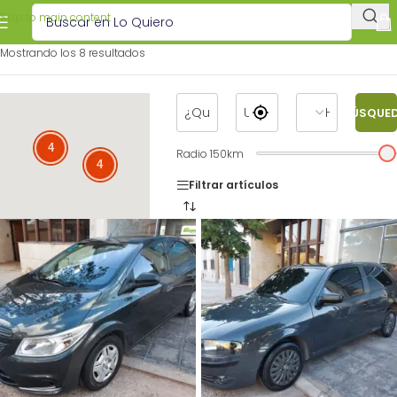
Skip to main content
Mostrando los 8 resultados
BÚSQUE
4
Radio
150
km
4
Filtrar artículos