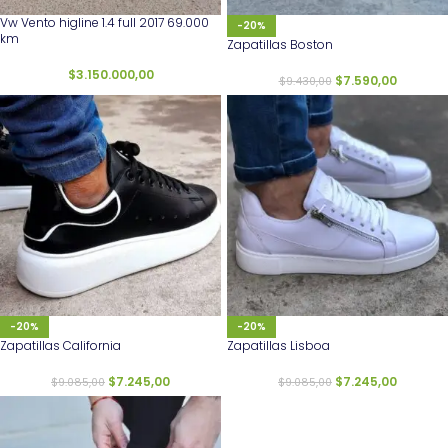
Vw Vento higline 1.4 full 2017 69.000
-20%
km
Zapatillas Boston
$
3.150.000,00
$
7.590,00
$
9.430,00
-20%
-20%
Zapatillas California
Zapatillas Lisboa
$
7.245,00
$
7.245,00
$
9.085,00
$
9.085,00