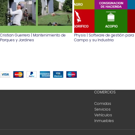
Cristian Guerrero | Mantenimiento de
Physis | Software de gestión para 
Parques y Jardines
Campo y su Industria
COMERCIOS
Comidas
Servicios
Vehículos
Inmuebles