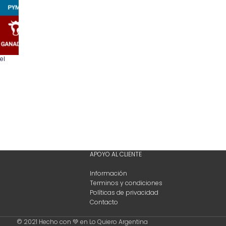
el
APOYO AL CLIENTE
Información
Terminos y condiciones
Políticas de privacidad
Contacto
© 2021 Hecho con 💚 en Lo Quiero Argentina