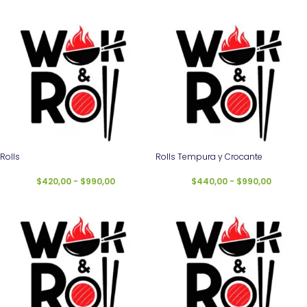
Rolls
Rolls Tempura y Crocante
$
420,00
-
$
990,00
$
440,00
-
$
990,00