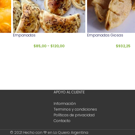
Empanadas
Empanadas Giosas
$
85,00
-
$
120,00
$
932,25
APOYO AL CLIENTE
Información
Terminos y condiciones
Políticas de privacidad
Contacto
© 2021 Hecho con 💚 en Lo Quiero Argentina