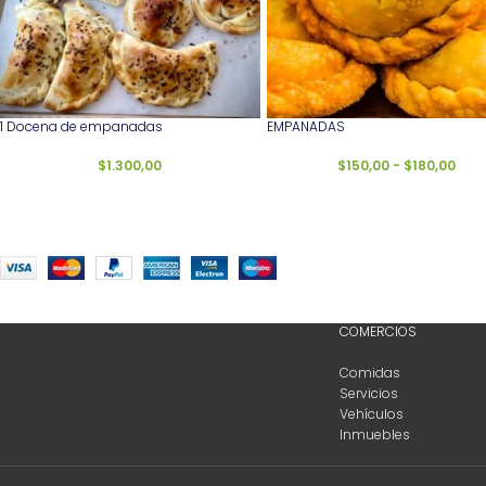
1 Docena de empanadas
EMPANADAS
$
1.300,00
$
150,00
-
$
180,00
COMERCIOS
Comidas
Servicios
Vehículos
Inmuebles