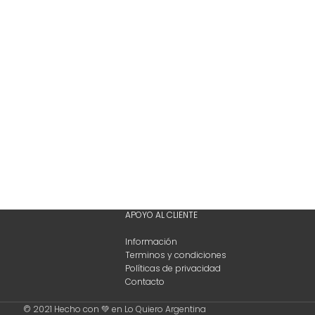
APOYO AL CLIENTE
Información
Terminos y condiciones
Políticas de privacidad
Contacto
© 2021 Hecho con 💚 en Lo Quiero Argentina