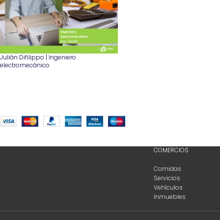
Julián Difilippo | Ingeniero
electromecánico
COMERCIOS
Comidas
Servicios
Vehículos
Inmuebles