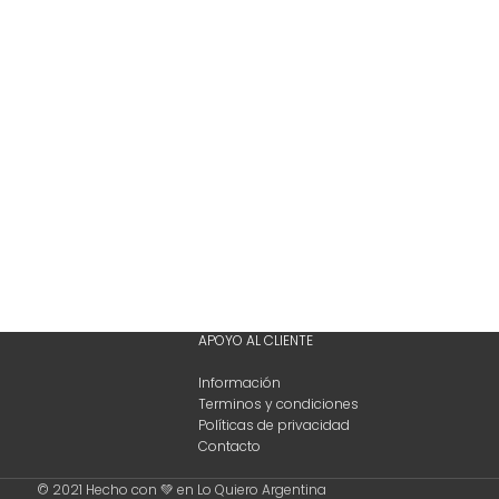
APOYO AL CLIENTE
Información
Terminos y condiciones
Políticas de privacidad
Contacto
© 2021 Hecho con 💚 en Lo Quiero Argentina