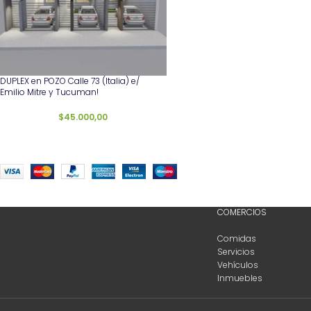
DUPLEX en POZO Calle 73 (Italia) e/
Emilio Mitre y Tucuman!
$
45.000,00
COMERCIOS
Comidas
Servicios
Vehículos
Inmuebles