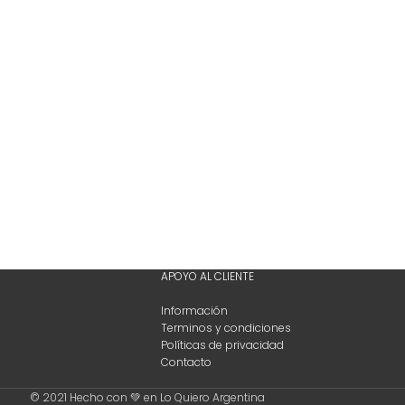
APOYO AL CLIENTE
Información
Terminos y condiciones
Políticas de privacidad
Contacto
© 2021 Hecho con 💚 en Lo Quiero Argentina