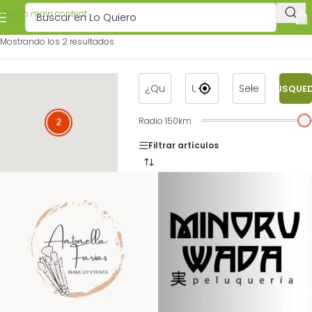
Skip to main content
Mostrando los 2 resultados
BÚSQUE
Radio
150
km
2
2
Filtrar artículos