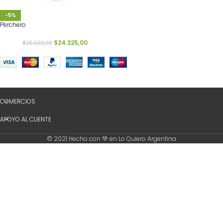
-5%
Perchero
$
24.225,00
$
25.500,00
COMERCIOS
APOYO AL CLIENTE
© 2021 Hecho con 💚 en Lo Quiero Argentina