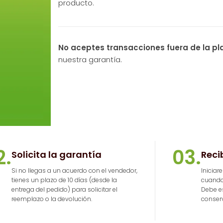
producto.
No aceptes transacciones fuera de la pl
nuestra garantía.
2.
03.
Solicita la garantía
Reci
Si no llegas a un acuerdo con el vendedor,
Iniciar
tienes un plazo de 10 días (desde la
cuando 
entrega del pedido) para solicitar el
Debe es
reemplazo o la devolución.
conserv