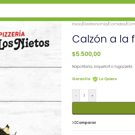
Inicio
/
Gastronomía
/
Comidas
/
Com
Calzón a la 
$
5.500,00
Napolitana, roquefort o fugazzeta
Garantía
Lo Quiero
-
+
Comparar