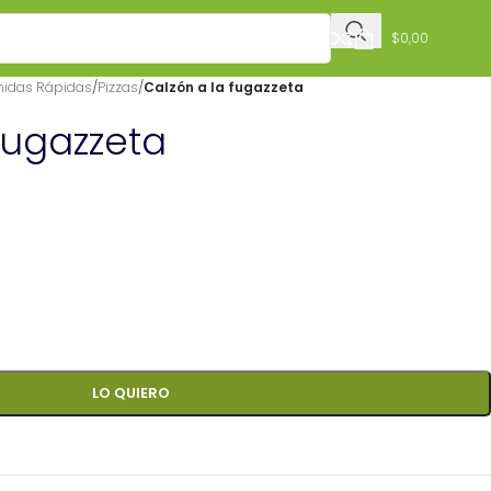
$
0,00
idas Rápidas
/
Pizzas
/
Calzón a la fugazzeta
fugazzeta
LO QUIERO