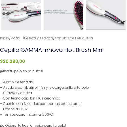
Inicio
/
Moda⠀
/
Belleza y estética
/
Artículos de Peluquería
Cepillo GAMMA Innova Hot Brush Mini
$
20.280,00
¡Alisa tu pelo en minutos!
– Alisa y desenreda
– Ayuda a combatir el frizz y le otorga brillo a tu pelo
– Suaviza y estiliza
– Con tecnología Ion Plus cerámica
– Cuenta con 31 cerdas con puntas protectoras
– Potencia: 30 W
– Temperatura máxima: 200ºC
¡Lo Quiero! te trae lo mejor para tu pelo!