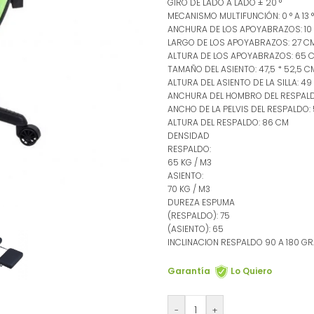
GIRO DE LADO A LADO ± 20 °
MECANISMO MULTIFUNCIÓN: 0 ° A 13 °
ANCHURA DE LOS APOYABRAZOS: 10
LARGO DE LOS APOYABRAZOS: 27 C
ALTURA DE LOS APOYABRAZOS: 65 C
TAMAÑO DEL ASIENTO: 47,5 * 52,5 C
ALTURA DEL ASIENTO DE LA SILLA: 4
ANCHURA DEL HOMBRO DEL RESPALD
ANCHO DE LA PELVIS DEL RESPALDO:
ALTURA DEL RESPALDO: 86 CM
DENSIDAD
RESPALDO:
65 KG / M3
ASIENTO:
70 KG / M3
DUREZA ESPUMA
(RESPALDO): 75
(ASIENTO): 65
INCLINACION RESPALDO 90 A 180 G
Garantía
Lo Quiero
-
+