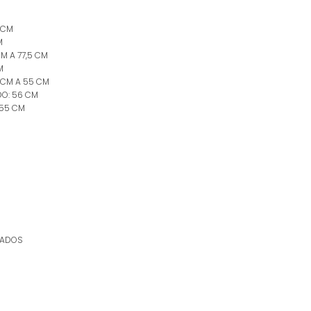
 CM
M
M A 77,5 CM
M
9 CM A 55 CM
O: 56 CM
 55 CM
RADOS