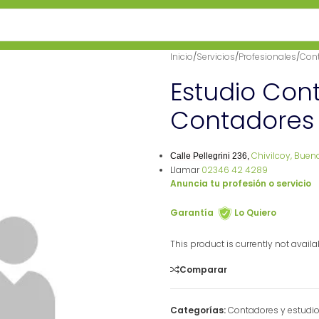
Inicio
/
Servicios
/
Profesionales
/
Cont
Estudio Cont
Contadores
Chivilcoy, Buen
Calle Pellegrini 236,
Llamar
02346 42 4289
Anuncia tu profesión o servicio
Garantía
Lo Quiero
This product is currently not avail
Comparar
Categorías:
Contadores y estudi