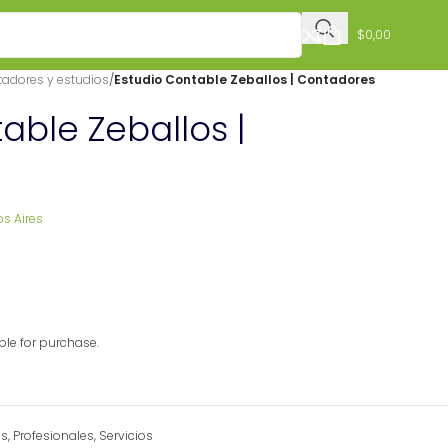
$
0,00
adores y estudios
/
Estudio Contable Zeballos | Contadores
able Zeballos |
os Aires
able for purchase.
os
,
Profesionales
,
Servicios