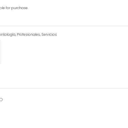
able for purchase.
ntología
,
Profesionales
,
Servicios
TO