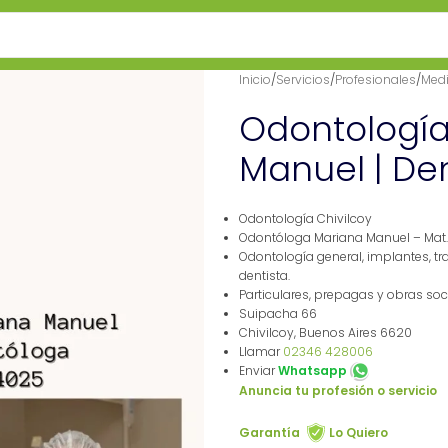
Inicio
/
Servicios
/
Profesionales
/
Medi
Odontología 
Manuel | Den
Odontología Chivilcoy
Odontóloga Mariana Manuel – Mat.
Odontología general, implantes, tra
dentista.
Particulares, prepagas y obras soc
Suipacha 66
Chivilcoy, Buenos Aires 6620
Llamar
02346 428006
Enviar
Whatsapp
Anuncia tu profesión o servicio
Garantía
Lo Quiero