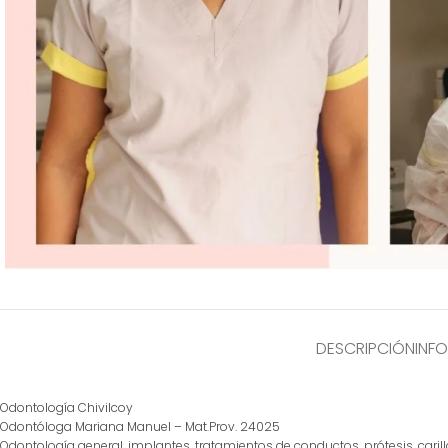
DESCRIPCIÓN
INF
Odontología Chivilcoy
Odontóloga Mariana Manuel – Mat.Prov. 24025
Odontología general, implantes, tratamientos de conductos, prótesis, carillas