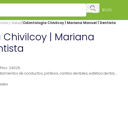
$
0,00
cina y Salud
/
Odontología Chivilcoy | Mariana Manuel | Dentista
Chivilcoy | Mariana
tista
Prov. 24025
tamientos de conductos, prótesis, carillas dentales, estética dental, ,
iales