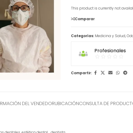
This product is currently not avail
Comparar
Categorías:
Medicina y Salud
,
Odo
Profesionales
Compartir:
ORMACIÓN DEL VENDEDOR
UBICACIÓN
CONSULTA DE PRODUC
 dentales, estética dental, , dentista.