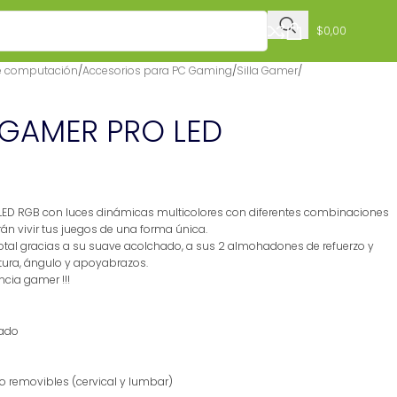
$
0,00
e computación
/
Accesorios para PC Gaming
/
Silla Gamer
/
N GAMER PRO LED
 LED RGB con luces dinámicas multicolores con diferentes combinaciones
án vivir tus juegos de una forma única.
tal gracias a su suave acolchado, a sus 2 almohadones de refuerzo y
ltura, ángulo y apoyabrazos.
cia gamer !!!
hado
 removibles (cervical y lumbar)