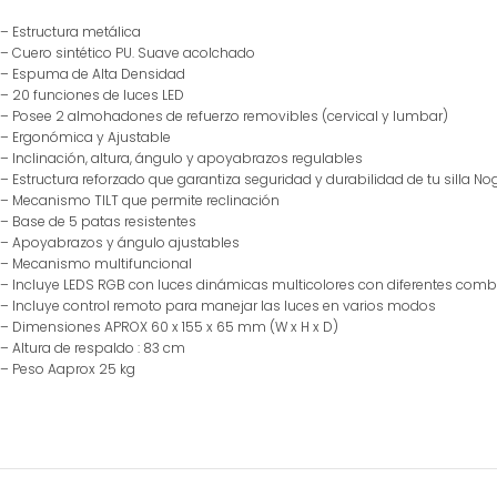
– Estructura metálica
– Cuero sintético PU. Suave acolchado
– Espuma de Alta Densidad
– 20 funciones de luces LED
– Posee 2 almohadones de refuerzo removibles (cervical y lumbar)
– Ergonómica y Ajustable
– Inclinación, altura, ángulo y apoyabrazos regulables
– Estructura reforzado que garantiza seguridad y durabilidad de tu silla No
– Mecanismo TILT que permite reclinación
– Base de 5 patas resistentes
– Apoyabrazos y ángulo ajustables
– Mecanismo multifuncional
– Incluye LEDS RGB con luces dinámicas multicolores con diferentes com
– Incluye control remoto para manejar las luces en varios modos
– Dimensiones APROX 60 x 155 x 65 mm (W x H x D)
– Altura de respaldo : 83 cm
– Peso Aaprox 25 kg