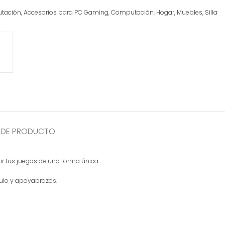
utación
,
Accesorios para PC Gaming
,
Computación
,
Hogar
,
Muebles
,
Silla
 DE PRODUCTO
r tus juegos de una forma única.
gulo y apoyabrazos.