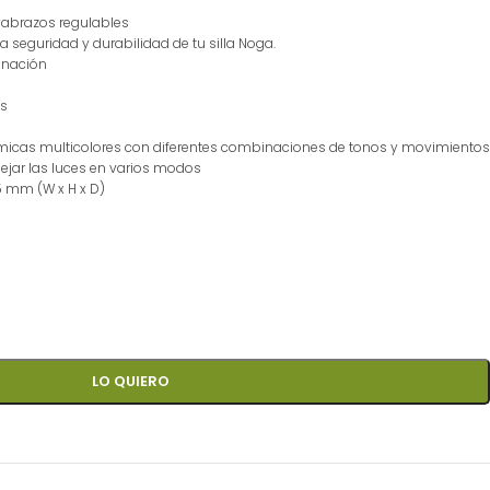
oyabrazos regulables
a seguridad y durabilidad de tu silla Noga.
inación
es
ámicas multicolores con diferentes combinaciones de tonos y movimientos
ejar las luces en varios modos
5 mm (W x H x D)
LO QUIERO