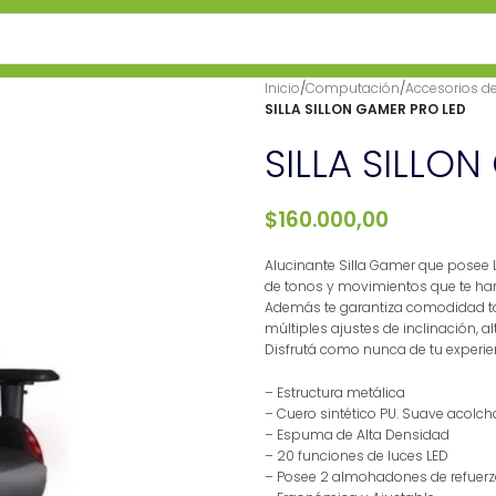
Inicio
/
Computación
/
Accesorios d
SILLA SILLON GAMER PRO LED
SILLA SILLO
$
160.000,00
Alucinante Silla Gamer que posee
de tonos y movimientos que te har
Además te garantiza comodidad to
múltiples ajustes de inclinación, a
Disfrutá como nunca de tu experien
– Estructura metálica
– Cuero sintético PU. Suave acolc
– Espuma de Alta Densidad
– 20 funciones de luces LED
– Posee 2 almohadones de refuerzo