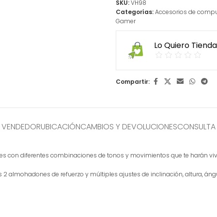
SKU:
VH98
Categorías:
Accesorios de comp
Gamer
Lo Quiero Tienda
Compartir:
L VENDEDOR
UBICACIÓN
CAMBIOS Y DEVOLUCIONES
CONSULTA
es con diferentes combinaciones de tonos y movimientos que te harán vivi
2 almohadones de refuerzo y múltiples ajustes de inclinación, altura, án