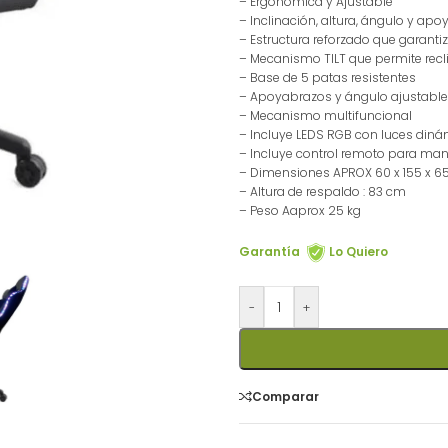
– Ergonómica y Ajustable
– Inclinación, altura, ángulo y ap
– Estructura reforzado que garantiz
– Mecanismo TILT que permite recl
– Base de 5 patas resistentes
– Apoyabrazos y ángulo ajustabl
– Mecanismo multifuncional
– Incluye LEDS RGB con luces din
– Incluye control remoto para man
– Dimensiones APROX 60 x 155 x 6
– Altura de respaldo : 83 cm
– Peso Aaprox 25 kg
Garantía
Lo Quiero
-
+
Comparar