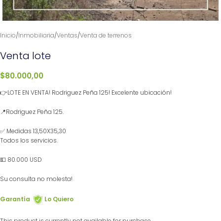
Inicio
/
Inmobiliaria
/
Ventas
/
Venta de terrenos
Venta lote
$
80.000,00
👉LOTE EN VENTA! Rodriguez Peña 125! Excelente ubicación!
📍Rodriguez Peña 125.
✅ Medidas 13,50X35,30
Todos los servicios.
💵 80.000 USD
Su consulta no molesta!
Garantía
Lo Quiero
This product is currently not available for purchase.