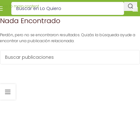
Skip to main content
Nada Encontrado
Perdón, pero no se encontraron resultados. Quizás la búsqueda ayude a
encontrar una publicación relacionada.