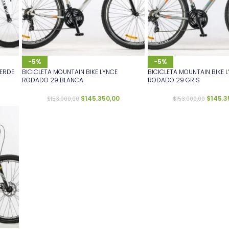
-5%
-5%
VERDE
BICICLETA MOUNTAIN BIKE LYNCE
BICICLETA MOUNTAIN BIKE 
RODADO 29 BLANCA
RODADO 29 GRIS
$
145.350,00
$
145.3
$
153.000,00
$
153.000,00