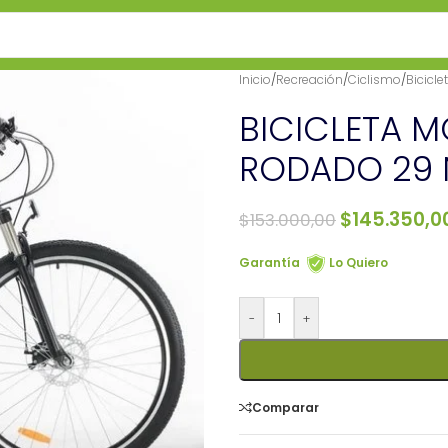
Inicio
/
Recreación
/
Ciclismo
/
Bicicle
BICICLETA M
RODADO 29
$
145.350,0
$
153.000,00
Garantía
Lo Quiero
-
+
Comparar