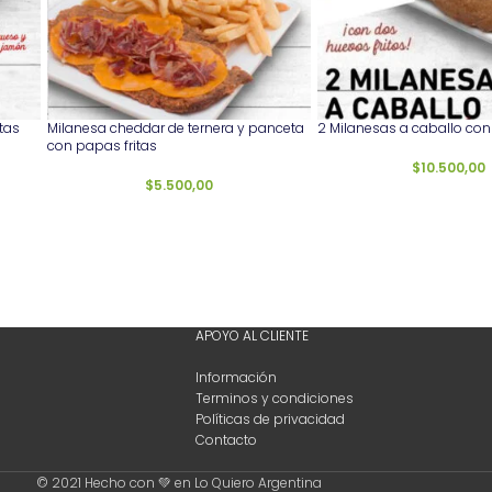
tas
Milanesa cheddar de ternera y panceta
2 Milanesas a caballo con
con papas fritas
$
10.500,00
$
5.500,00
APOYO AL CLIENTE
Información
Terminos y condiciones
Políticas de privacidad
Contacto
© 2021 Hecho con 💚 en Lo Quiero Argentina