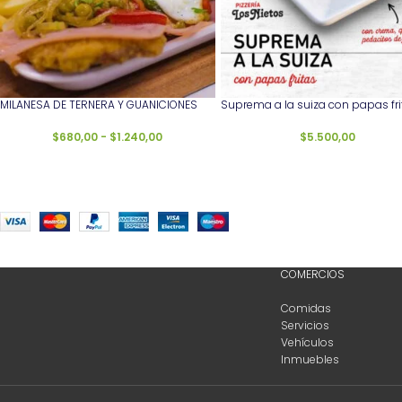
MILANESA DE TERNERA Y GUANICIONES
Suprema a la suiza con papas fri
$
680,00
-
$
1.240,00
$
5.500,00
COMERCIOS
Comidas
Servicios
Vehículos
Inmuebles