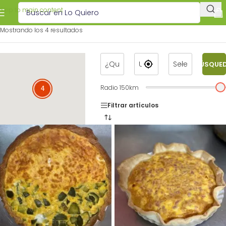
Skip to main content
Mostrando los 4 resultados
BÚSQUE
Radio
150
km
4
4
Filtrar artículos