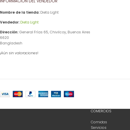
INFORMACIÓN DEL VENDEDOR
Nombre de la tienda:
Dieta Light
Vendedor:
Dieta Light
Dirección:
General Frías 65, Chivilcoy, Buenos Aires
6620
Bangladesh
¡Aún sin valoraciones!
COMERCIOS
Comidas
Servicios