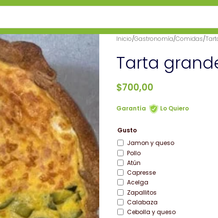
Inicio
/
Gastronomía
/
Comidas
/
Tart
Tarta grand
$
700,00
Garantía
Lo Quiero
Gusto
Jamon y queso
Pollo
Atún
Capresse
Acelga
Zapallitos
Calabaza
Cebolla y queso