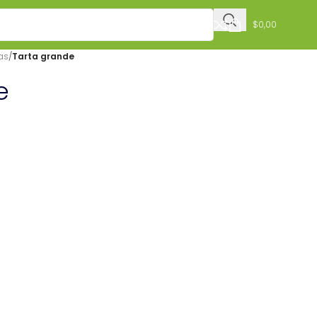
$
0,00
as
/
Tarta grande
e