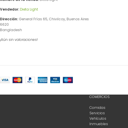
Vendedor:
Dieta Light
Dirección:
General Frías 65, Chivilcoy, Buenos Aires
6620
Bangladesh
¡Aún sin valoraciones!
COMERCIOS
Comidas
Servicios
Vehículos
Inmuebles