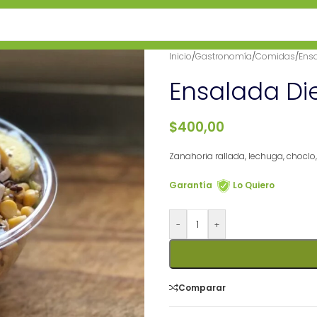
Inicio
/
Gastronomía
/
Comidas
/
Ens
Ensalada Die
$
400,00
Zanahoria rallada, lechuga, choclo,
Garantía
Lo Quiero
-
+
Comparar