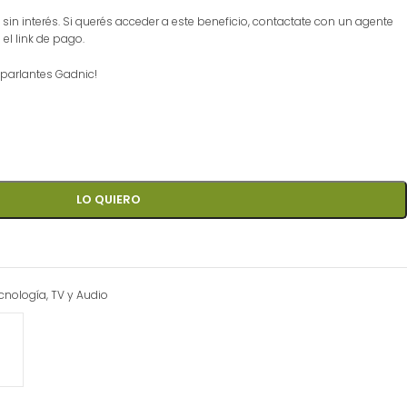
sin interés. Si querés acceder a este beneficio, contactate con un agente
el link de pago.
e parlantes Gadnic!
LO QUIERO
cnología
,
TV y Audio