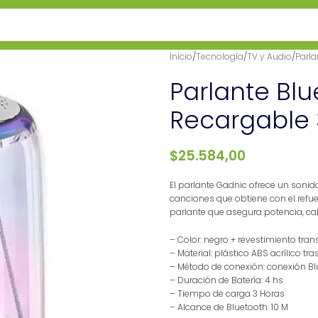
Inicio
/
Tecnología
/
TV y Audio
/
Parla
Parlante Blu
Recargable 
$
25.584,00
El parlante Gadnic ofrece un sonido
canciones que obtiene con el refuer
parlante que asegura potencia, cal
– Color: negro + revestimiento tra
– Material: plástico ABS acrílico tra
– Método de conexión: conexión Bl
– Duración de Batería: 4 hs
– Tiempo de carga 3 Horas
– Alcance de Bluetooth: 10 M