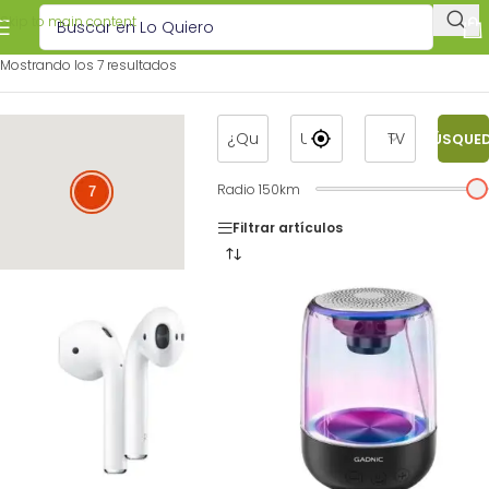
Skip to main content
Mostrando los 7 resultados
BÚSQUE
Radio
150
km
7
7
Filtrar artículos