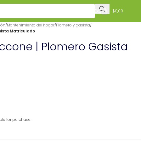
$
0,00
ión
/
Mantenimiento del hogar
/
Plomero y gasista
/
ista Matriculado
ccone | Plomero Gasista
able for purchase.