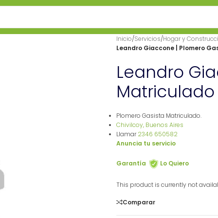
Inicio
/
Servicios
/
Hogar y Construcc
Leandro Giaccone | Plomero Gas
Leandro Gia
Matriculado
Plomero Gasista Matriculado.
Chivilcoy, Buenos Aires
Llamar
2346 650582
Anuncia tu servicio
Garantía
Lo Quiero
This product is currently not avail
Comparar