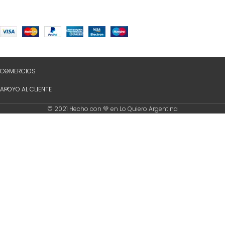
COMERCIOS
APOYO AL CLIENTE
© 2021 Hecho con 💚 en Lo Quiero Argentina