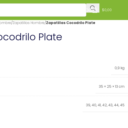
$
0,00
Hombre
/
Zapatillas Hombre
/
Zapatillas Cocodrilo Plate
ocodrilo Plate
0,9 kg
35 × 25 × 13 cm
39
,
40
,
41
,
42
,
43
,
44
,
45