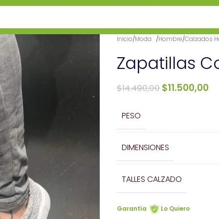
Inicio
/
Moda⠀
/
Hombre
/
Calzados 
Zapatillas C
$
11.500,00
$
14.490,00
PESO
DIMENSIONES
TALLES CALZADO
Garantía
Lo Quiero