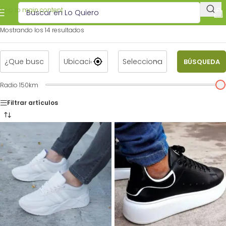
Skip to main content
Mostrando los 14 resultados
14
14
BÚSQUEDA
Radio
150
km
Filtrar artículos