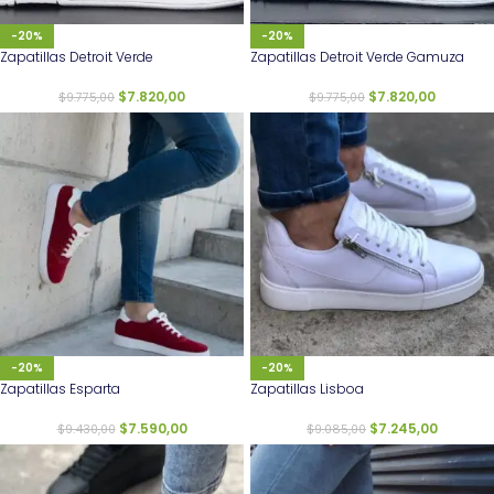
-20%
-20%
Zapatillas Detroit Verde
Zapatillas Detroit Verde Gamuza
$
7.820,00
$
7.820,00
$
9.775,00
$
9.775,00
-20%
-20%
Zapatillas Esparta
Zapatillas Lisboa
$
7.590,00
$
7.245,00
$
9.430,00
$
9.085,00