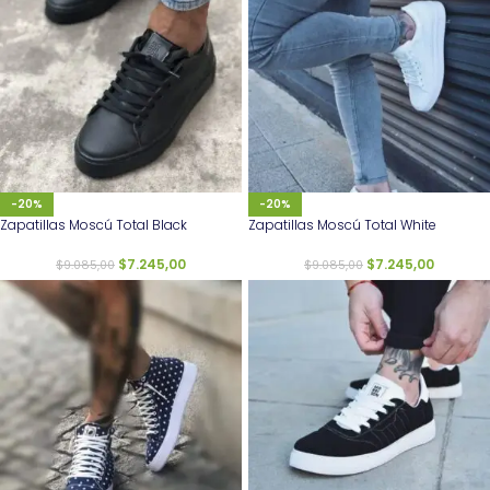
-20%
-20%
Zapatillas Moscú Total Black
Zapatillas Moscú Total White
$
7.245,00
$
7.245,00
$
9.085,00
$
9.085,00