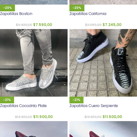
-20%
-20%
Zapatillas Boston
Zapatillas California
$
7.590,00
$
7.245,00
$
9.430,00
$
9.085,00
-21%
-21%
Zapatillas Cocodrilo Plate
Zapatillas Cuero Serpiente
$
11.500,00
$
11.500,00
$
14.490,00
$
14.490,00