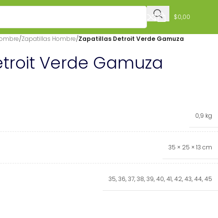
$
0,00
Hombre
/
Zapatillas Hombre
/
Zapatillas Detroit Verde Gamuza
Detroit Verde Gamuza
0,9 kg
35 × 25 × 13 cm
35
,
36
,
37
,
38
,
39
,
40
,
41
,
42
,
43
,
44
,
45