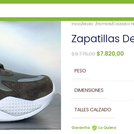
Inicio
/
Moda⠀
/
Hombre
/
Calzados 
Zapatillas 
$
7.820,00
$
9.775,00
PESO
DIMENSIONES
TALLES CALZADO
Garantía
Lo Quiero