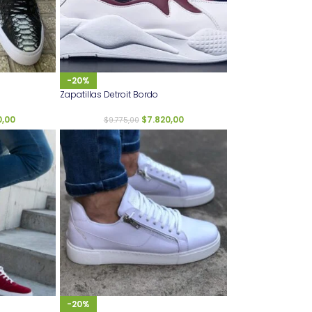
-20%
Zapatillas Detroit Bordo
0,00
$
7.820,00
$
9.775,00
-20%