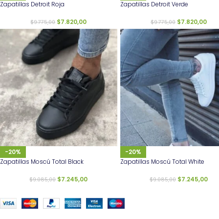
Zapatillas Detroit Roja
Zapatillas Detroit Verde
$
7.820,00
$
7.820,00
$
9.775,00
$
9.775,00
-20%
-20%
Zapatillas Moscú Total Black
Zapatillas Moscú Total White
$
7.245,00
$
7.245,00
$
9.085,00
$
9.085,00