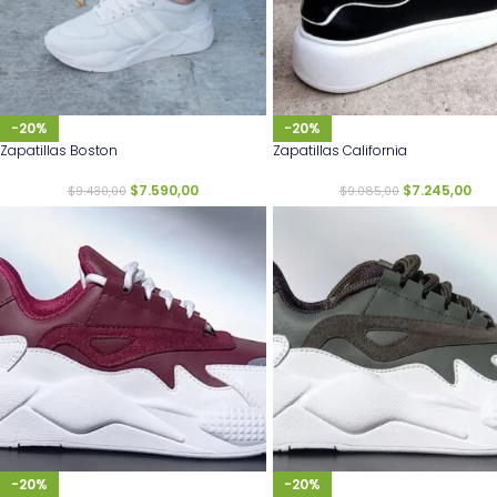
-20%
-20%
Zapatillas Boston
Zapatillas California
$
7.590,00
$
7.245,00
$
9.430,00
$
9.085,00
-20%
-20%