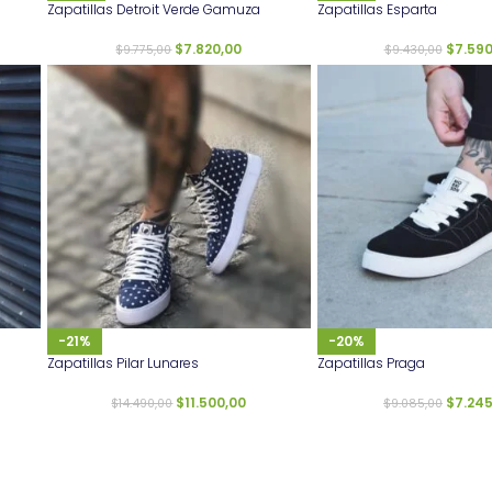
Zapatillas Detroit Verde Gamuza
Zapatillas Esparta
$
7.820,00
$
7.590
$
9.775,00
$
9.430,00
-21%
-20%
Zapatillas Pilar Lunares
Zapatillas Praga
$
11.500,00
$
7.245
$
14.490,00
$
9.085,00