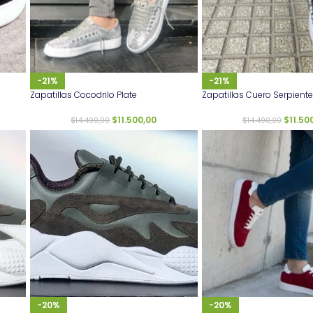
-21%
-21%
Zapatillas Cocodrilo Plate
Zapatillas Cuero Serpiente
$
11.500,00
$
11.50
$
14.490,00
$
14.490,00
-20%
-20%